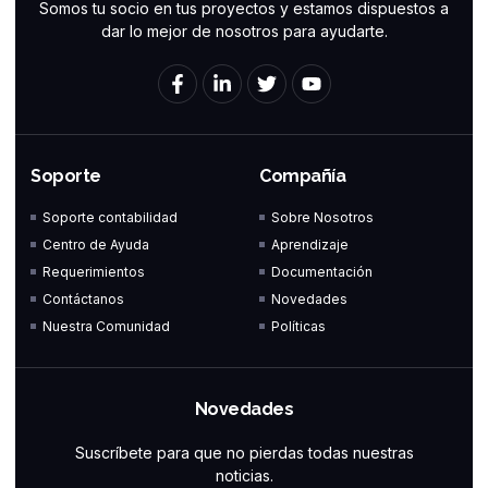
Somos tu socio en tus proyectos y estamos dispuestos a
dar lo mejor de nosotros para ayudarte.
F
L
T
Y
a
i
w
o
c
n
i
u
e
k
t
t
b
e
t
u
o
d
e
b
Soporte
Compañía
o
i
r
e
k
n
Soporte contabilidad
Sobre Nosotros
-
-
Centro de Ayuda
Aprendizaje
f
i
n
Requerimientos
Documentación
Contáctanos
Novedades
Nuestra Comunidad
Políticas
Novedades
Suscríbete para que no pierdas todas nuestras
noticias.