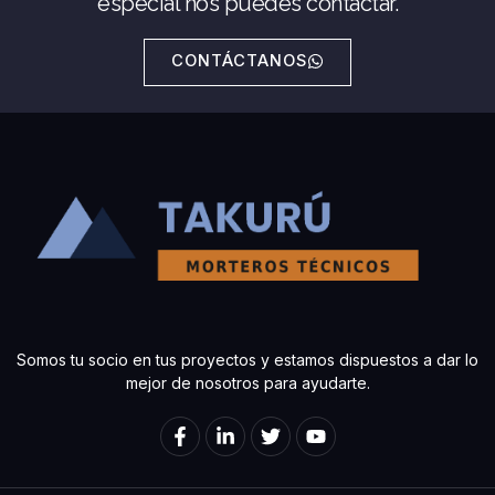
especial nos puedes contactar.
CONTÁCTANOS
Somos tu socio en tus proyectos y estamos dispuestos a dar lo
mejor de nosotros para ayudarte.
F
L
T
Y
a
i
w
o
c
n
i
u
e
k
t
t