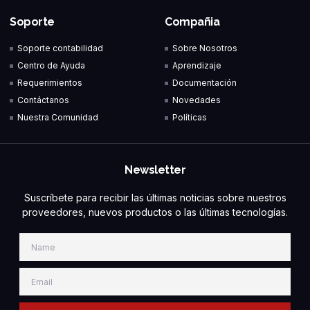
b
e
t
u
o
d
e
b
Soporte
Compañia
o
i
r
e
k
n
Soporte contabilidad
Sobre Nosotros
-
-
Centro de Ayuda
Aprendizaje
f
i
n
Requerimientos
Documentación
Contáctanos
Novedades
Nuestra Comunidad
Políticas
Newsletter
Suscríbete para recibir las últimas noticias sobre nuestros
proveedores, nuevos productos o las últimas tecnologías.
Name
Email