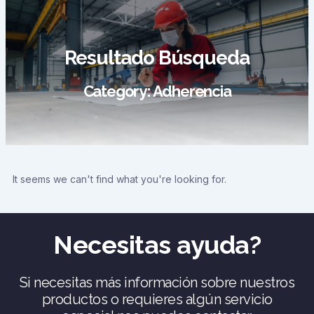
Ir
al
contenido
Resultado Búsqueda
Category: Adherencia
It seems we can't find what you're looking for.
Necesitas ayuda?
Si necesitas más información sobre nuestros
productos o requieres algún servicio