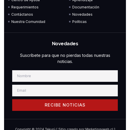
f
i
n
Requerimientos
Documentación
Contáctanos
Novedades
Nuestra Comunidad
Políticas
Novedades
Suscríbete para que no pierdas todas nuestras
noticias.
Nombre
Email
RECIBE NOTICIAS
Copyright © 2024 Takurú [ Sitio creado por Marketingyweb.cl ]