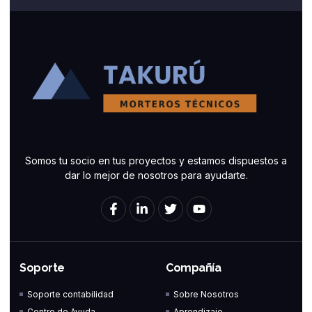
Somos tu socio en tus proyectos y estamos dispuestos a
dar lo mejor de nosotros para ayudarte.
F
L
T
Y
a
i
w
o
c
n
i
u
e
k
t
t
b
e
t
u
o
d
e
b
Soporte
Compañía
o
i
r
e
k
n
Soporte contabilidad
Sobre Nosotros
-
-
Centro de Ayuda
Aprendizaje