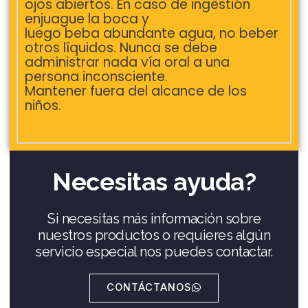
ojos abiertos. En caso de ingestión
enjuague la boca y
luego beba abundante agua, no beber
otros líquidos. Nunca se debe
administrar nada vía oral a una
persona inconsciente.
Mantener fuera del alcance de los
niños.
Necesitas ayuda?
Si necesitas más información sobre
nuestros productos o requieres algún
servicio especial nos puedes contactar.
CONTÁCTANOS